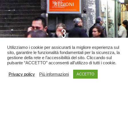
REGIONI
3
COMUNI
Utilizziamo i cookie per assicurarti la migliore esperienza sul
sito, garantire le funzionalità fondamentali per la sicurezza, la
gestione della rete e l’accessibilità del sito. Cliccando sul
pulsante “ACCETTO” acconsenti all’utilizzo di tutti i cookie.
Privacy policy
Più informazioni
ACCETTO
INVIA LA TUA RICHIESTA