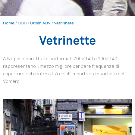
/
/
/
Home
OOH
Urban ADV
Vetrinnete
Vetrinette
A Napoli, soprattutto nei formati 200×140 e 100×140,
rappresentano il mezzo migliore per dare frequenza di
copertura nel centro città e nell’ importante quartiere del
Vomero.