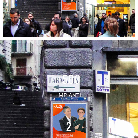
+
500
IMPIANTI
2