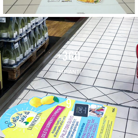
+
360
IMPIANTI
9
REGIONI