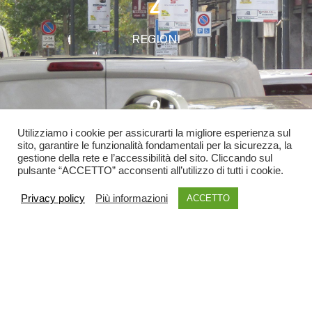
2
REGIONI
2
Utilizziamo i cookie per assicurarti la migliore esperienza sul
COMUNI
sito, garantire le funzionalità fondamentali per la sicurezza, la
gestione della rete e l’accessibilità del sito. Cliccando sul
pulsante “ACCETTO” acconsenti all’utilizzo di tutti i cookie.
Privacy policy
Più informazioni
ACCETTO
INVIA LA TUA RICHIESTA