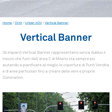
/
/
/
Home
OOH
Urban ADV
Vertical Banner
Vertical Banner
Gli impianti Vertical Banner rappresentano senza dubbio il
mezzo che fuori dall’ area C di Milano sta sempre più
aiutando a pianificare al meglio le coperture di Punti Vendita
e di aree particolari fino a creare delle vere e proprie
Domination.