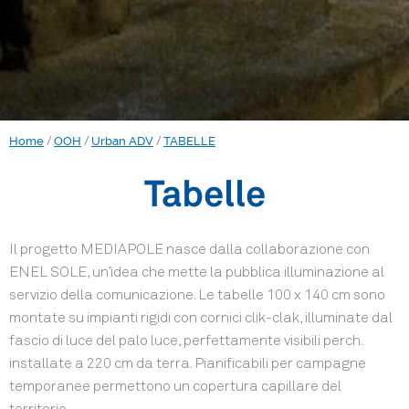
/
/
/
Home
OOH
Urban ADV
TABELLE
Tabelle
Il progetto MEDIAPOLE nasce dalla collaborazione con
ENEL SOLE, un’idea che mette la pubblica illuminazione al
servizio della comunicazione. Le tabelle 100 x 140 cm sono
montate su impianti rigidi con cornici clik-clak, illuminate dal
fascio di luce del palo luce, perfettamente visibili perch.
installate a 220 cm da terra. Pianificabili per campagne
temporanee permettono un copertura capillare del
territorio.