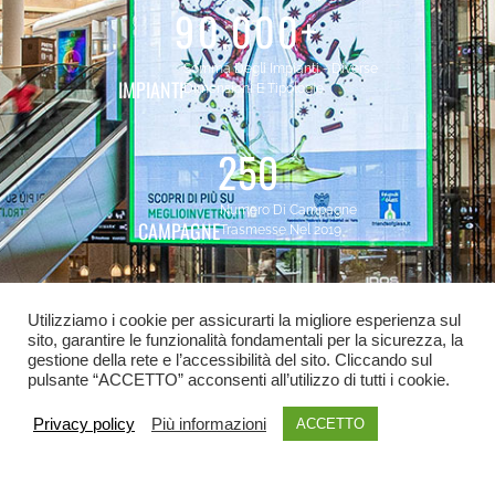
90.000
+
Somma Degli Impianti - Diverse
IMPIANTI
Dimensioni E Tipologie
250
Numero Di Campagne
CAMPAGNE
Trasmesse Nel 2019
150
Utilizziamo i cookie per assicurarti la migliore esperienza sul
sito, garantire le funzionalità fondamentali per la sicurezza, la
Numero Di Clienti Nel 2018
gestione della rete e l’accessibilità del sito. Cliccando sul
CLIENTI
pulsante “ACCETTO” acconsenti all’utilizzo di tutti i cookie.
Privacy policy
Più informazioni
ACCETTO