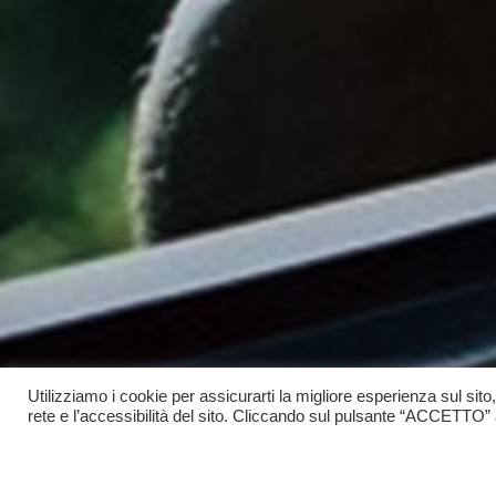
Utilizziamo i cookie per assicurarti la migliore esperienza sul sito
rete e l’accessibilità del sito. Cliccando sul pulsante “ACCETTO” acc